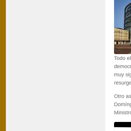
Todo el
democr
muy sig
resurg
Otro as
Domíng
Ministr