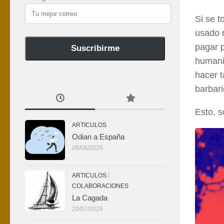
Tu
Si se t
mejor
usado 
correo
pagar p
Suscribirme
humanit
hacer t
barbari
Esto, s
ARTICULOS
Odian a España
06/08/2026
ARTICULOS
/
COLABORACIONES
La Cagada
20/07/2026