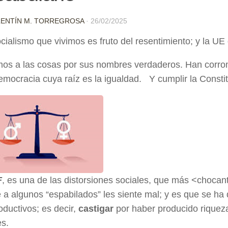
LENTÍN M. TORREGROSA
·
26/02/2025
cialismo que vivimos es fruto del resentimiento; y la UE
s a las cosas por sus nombres verdaderos. Han corrompi
democracia cuya raíz es la igualdad. Y cumplir la Cons
F
, es una de las distorsiones sociales, que más <chocant
a algunos “espabilados” les siente mal; y es que se ha
oductivos; es decir,
castigar
por haber producido riquez
s.