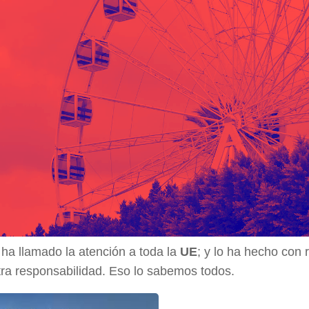
ha llamado la atención a toda la
UE
; y lo ha hecho con 
tra responsabilidad. Eso lo sabemos todos.