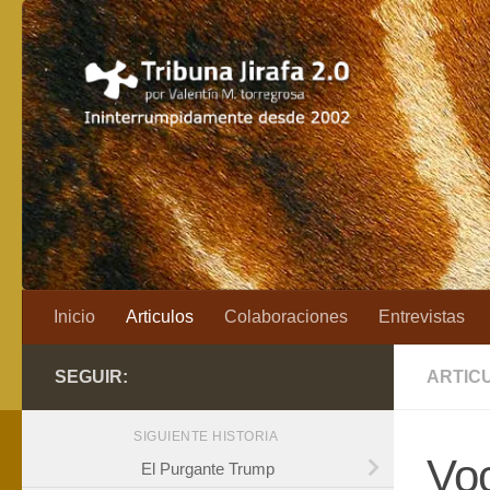
Saltar al contenido
Inicio
Articulos
Colaboraciones
Entrevistas
SEGUIR:
ARTIC
SIGUIENTE HISTORIA
Voc
El Purgante Trump