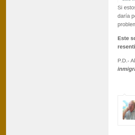
Si esto
daría p
proble
Este s
resent
P.D.- 
inmigr