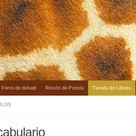
Foros de debate
Rincón de Poesía
Tienda de Libros
ULOS
abulario