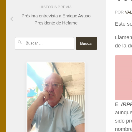
HISTORIA PREVIA
POR
VA
Próxima entrevista a Enrique Ayuso
Presidente de Hefame
Este so
Llamemo
Buscar:
de la 
El
IRP
aunque 
sido pr
nombre