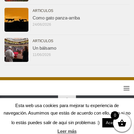
ARTICULOS
Como gato panza-arriba
24/06/2026
ARTICULOS
Un bálsamo
11/06/2026
Esta web usa cookies para mejorar tu experiencia de
navegación. Asumimos que estás de acuerdo con ello, pero si no
Tribuna Jirafa 2.0 © 2026. Todos los derechos reservados.
0
Diseño web Crealogic
lo estás puedes salir de aquí sin problemas :)
Aceptar
Leer más