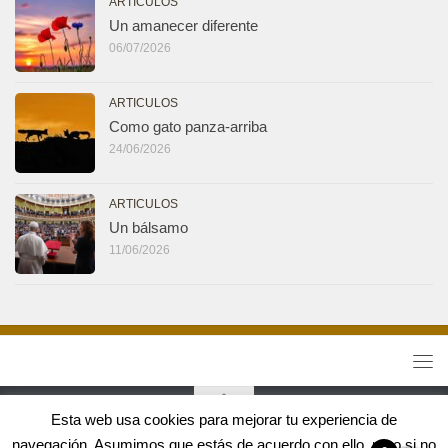
ARTICULOS
Un amanecer diferente
06/07/2026
ARTICULOS
Como gato panza-arriba
24/06/2026
ARTICULOS
Un bálsamo
11/06/2026
Esta web usa cookies para mejorar tu experiencia de
navegación. Asumimos que estás de acuerdo con ello, pero si no
Tribuna Jirafa 2.0 © 2026. Todos los derechos reservados.