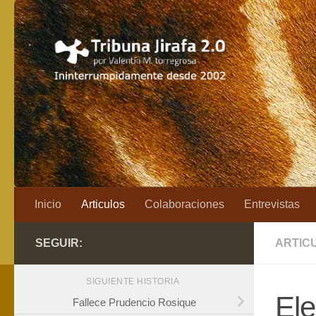
Saltar al contenido
Inicio
Articulos
Colaboraciones
Entrevistas
SEGUIR:
ARTIC
SIGUIENTE HISTORIA
El
Fallece Prudencio Rosique