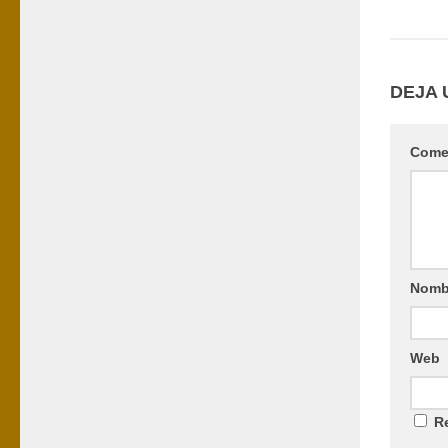
DEJA 
Come
Nomb
Web
Re