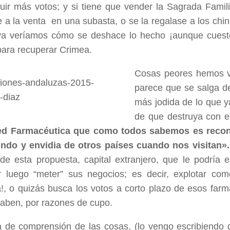
uir más votos; y si tiene que vender la Sagrada Famili
 a la venta en una subasta, o se la regalase a los chi
ya veríamos cómo se deshace lo hecho ¡aunque cuest
para recuperar Crimea.
Cosas peores hemos vi
parece que se salga d
más jodida de lo que ya
de que destruya con el
d Farmacéutica que como todos sabemos es recon
ndo y envidia de otros países cuando nos visitan».
 de esta propuesta, capital extranjero, que le podrí
ar luego “meter” sus negocios; es decir, explotar co
a!, o quizás busca los votos a corto plazo de esos far
caben, por razones de cupo.
ta de comprensión de las cosas, (lo vengo escribiendo