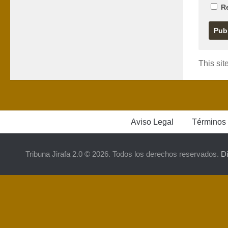
R
This si
Aviso Legal
Términos 
Tribuna Jirafa 2.0 © 2026. Todos los derechos reservados.
D