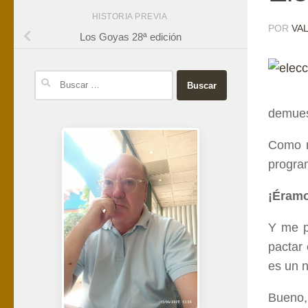
HISTORIA PREVIA
POR
VA
Los Goyas 28ª edición
Buscar:
demuest
Como m
program
¡Éramo
Y me p
pactar
es un 
Bueno,