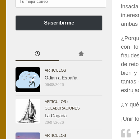
mejor
insacia
correo
intere
Suscribirme
ambas j
¿Porqu
con lo
fraude
de reto
ARTICULOS
bien y
Odian a España
tantas
06/08/2026
estruj
ARTICULOS
/
¿Y qu
COLABORACIONES
La Cagada
¡Unir t
20/07/2026
P
ARTICULOS