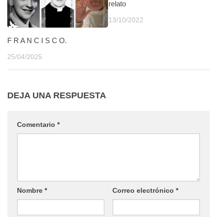
relato
13/10/2022
F R A N C I S C O.
25/04/2025
DEJA UNA RESPUESTA
Comentario
*
Nombre
*
Correo electrónico
*