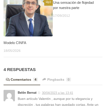
0
Una sensación de flojedad
0
por nuestra parte
17/09/2012
Modelo CINFA
18/05/2026
4 RESPUESTAS
Comentarios
4
Pingbacks
0
Belén Bernat
30/04/2023 a las 13:41
Buen artículo Valentín , aunque por tu elegancia y
discreción , tus palabras han quedado cortas. Ante un