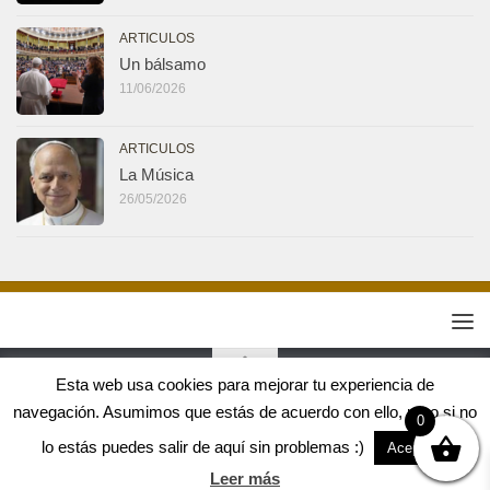
ARTICULOS
Un bálsamo
11/06/2026
ARTICULOS
La Música
26/05/2026
Esta web usa cookies para mejorar tu experiencia de
navegación. Asumimos que estás de acuerdo con ello, pero si no
Tribuna Jirafa 2.0 © 2026. Todos los derechos reservados.
0
Diseño web Crealogic
lo estás puedes salir de aquí sin problemas :)
Aceptar
Leer más