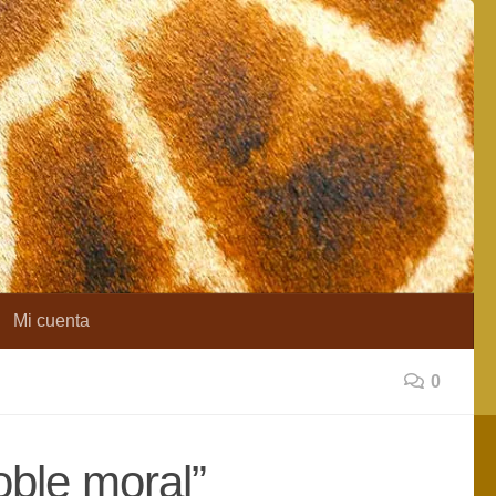
Mi cuenta
0
oble moral”