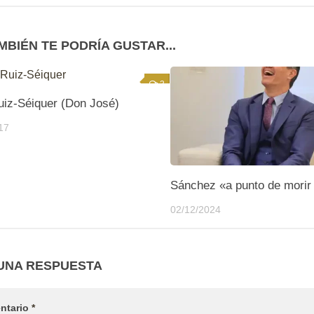
MBIÉN TE PODRÍA GUSTAR...
3
iz-Séiquer (Don José)
17
Sánchez «a punto de morir 
02/12/2024
UNA RESPUESTA
ntario
*