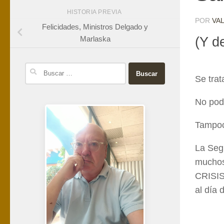
HISTORIA PREVIA
POR
VA
Felicidades, Ministros Delgado y
Marlaska
(Y d
Buscar:
Se tra
No podr
Tampoco
La Segu
muchos
CRISI
al día