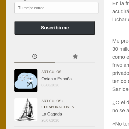
En la f
Tu
acudirá
mejor
correo
luchar 
Suscribirme
Me pre
30 mill
como el
frívola
ARTICULOS
privado
Odian a España
tenido
06/08/2026
Sanida
ARTICULOS
/
¿O el 
COLABORACIONES
no se a
La Cagada
20/07/2026
«No te