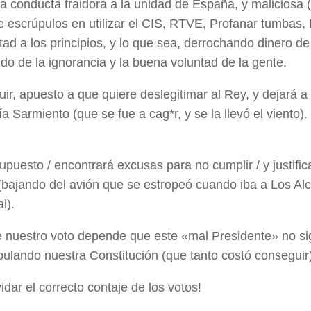
 conducta traidora a la unidad de España, y maliciosa (
e escrúpulos en utilizar el CIS, RTVE, Profanar tumbas, 
tad a los principios, y lo que sea, derrochando dinero d
o de la ignorancia y la buena voluntad de la gente.
ir, apuesto a que quiere deslegitimar al Rey, y dejará 
a Sarmiento (que se fue a cag*r, y se la llevó el viento).
upuesto / encontrará excusas para no cumplir / y justific
(bajando del avión que se estropeó cuando iba a Los Alc
l).
e nuestro voto depende que este «mal Presidente» no s
ulando nuestra Constitución (que tanto costó conseguir)
vidar el correcto contaje de los votos!