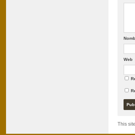
Nomb
Web
Re
R
This si