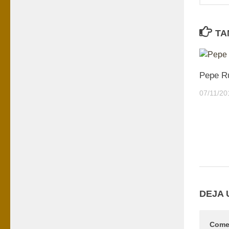
TA
Pepe Ru
07/11/20
DEJA 
Come