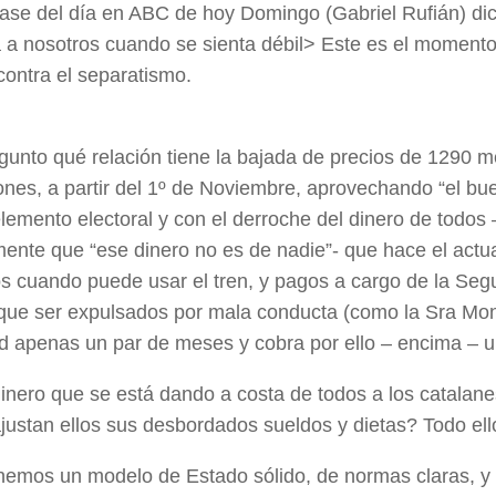
rase del día en ABC de hoy Domingo (Gabriel Rufián) dic
 a nosotros cuando se sienta débil> Este es el momento
contra el separatismo.
gunto qué relación tiene la bajada de precios de 1290 
ones, a partir del 1º de Noviembre, aprovechando “el bu
emento electoral y con el derroche del dinero de todos
mente que “ese dinero no es de nadie”- que hace el actu
s cuando puede usar el tren, y pagos a cargo de la Seg
 que ser expulsados por mala conducta (como la Sra Mon
d apenas un par de meses y cobra por ello – encima – u
dinero que se está dando a costa de todos a los catala
justan ellos sus desbordados sueldos y dietas? Todo ello
nemos un modelo de Estado sólido, de normas claras, y