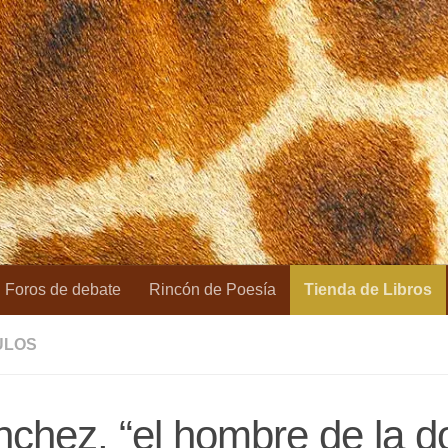
Foros de debate
Rincón de Poesía
Tienda de Libros
ULOS
chez, “el hombre de la d