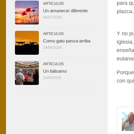
para qu
ARTICULOS
Un amanecer diferente
plazca,
06/07/2026
Y no p
ARTICULOS
Como gato panza-arriba
Iglesia
24/06/2026
enseñan
eutanas
ARTICULOS
Un bálsamo
Porque
11/06/2026
con qui