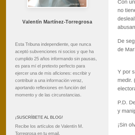
Con una
no tien
desleal
Valentín Martínez-Torregrosa
abusand
De segu
Esta Tribuna independiente, que nunca
de Marí
aceptó subvenciones ni socios y que ha
cumplido 25 años informando sin pausas,
es para mí el pretexto perfecto para
Y por s
ejercer una de mis aficiones: escribir y
medir. 
contribuir a una información veraz,
aportando reflexiones en función del
electora
momento y de las circunstancias.
P.D. D
y manip
¡SUSCRÍBETE AL BLOG!
¡Sin ol
Recibe los artículos de Valentín M.
Torregrosa en tu email.