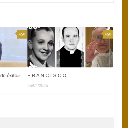
0
0
de éxito»
F R A N C I S C O.
25/04/2025