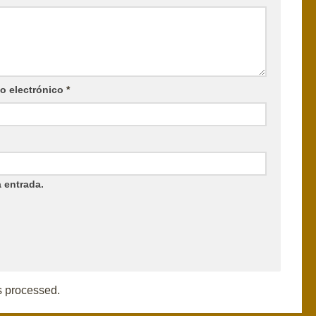
o electrónico
*
 entrada.
s processed.