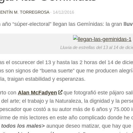
LENTÍN M. TORREGROSA
·
14/12/2016
 año “súper-electoral” llegan las Gemínidas: la gran
lluv
Lluvia de estrellas del 13 al 14 de dic
as el oscurecer del 13 y hasta las 2 horas del 14 de dic
os son signos de “buena suerte” que me producen alegría
a, traigan estabilidad y esperanzas.
rto con
Alan McFadyen
que fotografió este pájaro sal
 del arte; el trabajo y la Naturaleza, la dignidad y la per
pescador que costó a su autor más de 6 años y 75.000 in
irme de mis lectores en este año complicado donde he
 todos los males>
aunque deseo matizar, que hay que di