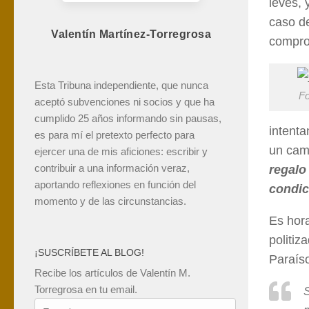
leves, 
caso d
Valentín Martínez-Torregrosa
comprom
Esta Tribuna independiente, que nunca
Fo
aceptó subvenciones ni socios y que ha
cumplido 25 años informando sin pausas,
intenta
es para mí el pretexto perfecto para
un cam
ejercer una de mis aficiones: escribir y
contribuir a una información veraz,
regalo
aportando reflexiones en función del
condic
momento y de las circunstancias.
Es hora
politiz
¡SUSCRÍBETE AL BLOG!
Paraíso
Recibe los artículos de Valentín M.
Torregrosa en tu email.
Tu