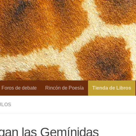
Foros de debate
Rincón de Poesía
Tienda de Libros
ULOS
gan las Gemínidas