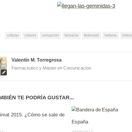
:
cofaran
cofares
corrupcion
farmacia
federasió
hefame
infarc
Valentín M. Torregrosa
Farmacéutico y Máster en Comunicación
MBIÉN TE PODRÍA GUSTAR...
1
limat 2015: ¿Cómo se sale de
España
26/09/2017