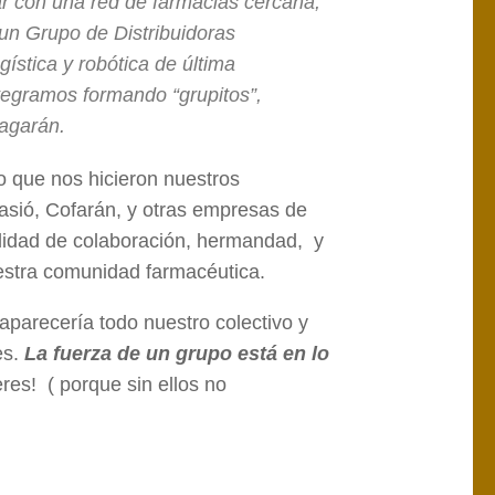
ar con una red de farmacias cercana,
 un Grupo de Distribuidoras
ística y robótica de última
ntegramos formando “grupitos”,
ragarán.
o que nos hicieron nuestros
sió, Cofarán, y otras empresas de
ilidad de colaboración, hermandad, y
uestra comunidad farmacéutica.
parecería todo nuestro colectivo y
es.
La fuerza de un grupo está en lo
res! ( porque sin ellos no