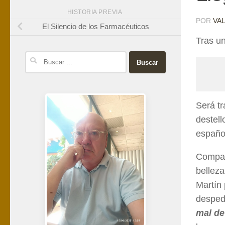
HISTORIA PREVIA
POR
VA
El Silencio de los Farmacéuticos
Tras un
Buscar:
Será tr
destell
español
Compa
belleza
Martín 
desped
mal de