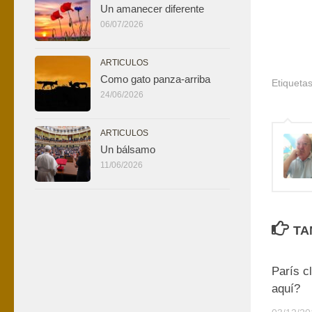
Un amanecer diferente
06/07/2026
ARTICULOS
Como gato panza-arriba
Etiquetas
24/06/2026
ARTICULOS
Un bálsamo
11/06/2026
TA
París c
aquí?