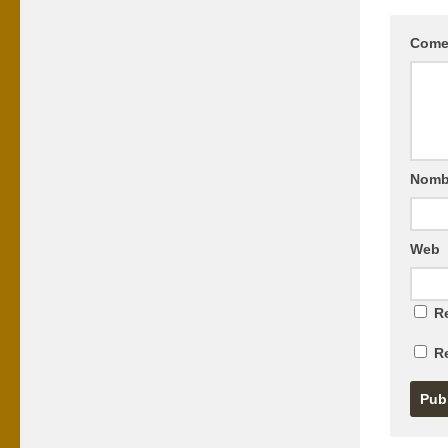
Come
Nomb
Web
Re
R