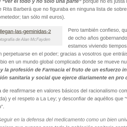
y
“ver el todo y no sólo una parte”
porque no es justa 
e Rita Barberá que no figuraba en ninguna lista de sob
etedor; tan sólo mil euros).
Pero también confieso, qu
de ocho años gobernando,
tografía de Alan McFayden
estamos viviendo tiempos
n perpetuarse en el poder; gracias a vosotros que entrá
bio en un mundo global complicado donde se mueve nue
 y la profesión de Farmacia el fruto de un esfuerzo i
ión sanitaria y social que ejerce diariamente en pro 
 de reafirmarse en valores básicos del racionalismo com
ada) y el respeto a La Ley; y desconfiar de aquéllos que 
”.
Seguir en la defensa del medicamento como un bien unive