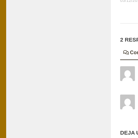
03/12/20
2 RES
Co
DEJA 