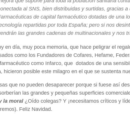
mejora que supone para toda la población sanitaria cont
onectada al SNS, bien distribuidas y surtidas, gracias a
Farmacéuticas de capital farmacéutico dotadas de una log
tecnología repartidas por toda España; pero si nos desi
vendrán las grandes cadenas de multinacionales y nos t
y en día, muy poca memoria, que hace peligrar el regal
sados como los Fundadores de Cofares, Hefame, Federa
l farmacéutico como Infarco, que dotados de una sensib
, hicieron posible este milagro en el que se sustenta n
sas que no pueden desaparecer porque si fuese así desa
sorberían las grandes y pequeñas superficies comercial
y la moral
¿Oído colegas? Y ¡necesitamos críticos y líde
remos). Feliz Navidad.