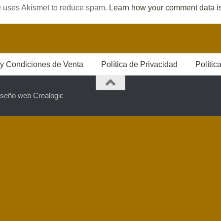
te uses Akismet to reduce spam.
Learn how your comment data i
y Condiciones de Venta
Política de Privacidad
Polític
iseño web Crealogic