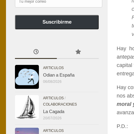
mejor
c
correo
Suscribirme
Hay ho
antepa
capita
ARTICULOS
entrega
Odian a España
06/08/2026
Hay co
nos ab
ARTICULOS
/
moral 
COLABORACIONES
La Cagada
avanza
20/07/2026
P.D.:
ARTICULOS