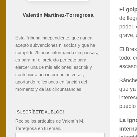
El gol
Valentín Martínez-Torregrosa
de lleg
poder, 
grave, 
Esta Tribuna independiente, que nunca
aceptó subvenciones ni socios y que ha
El Bre
cumplido 25 años informando sin pausas,
todo; c
es para mí el pretexto perfecto para
escaso 
ejercer una de mis aficiones: escribir y
contribuir a una información veraz,
Sánchez
aportando reflexiones en función del
que ya 
momento y de las circunstancias.
interes
pueblo
¡SUSCRÍBETE AL BLOG!
La ign
Recibe los artículos de Valentín M.
intern
Torregrosa en tu email.
Tu