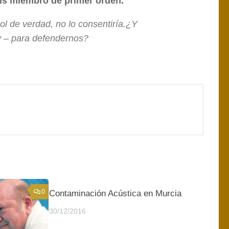
s miembro de primer orden.
l de verdad, no lo consentiría.¿Y
y – para defendernos?
0
1
Contaminación Acústica en Murcia
30/12/2016