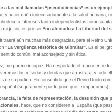
pe a las mal llamadas “pseudociencias” es un ejemp
ar, y hacer daño innecesariamente a la salud humana, u
obedece a intereses tanto independentistas como capital
a mi juicio, es por ser
“un atentado a La Libertad del 
xit traerá aún muchas más desgracias, para el Reino Un
on
“La Vergüenza Histórica de Gibraltar”.
Es el pelig
sentido común, mal aconsejado y sin ética.
, me parece incapaz. Ha despertado el rencor entre los
veremos las miserias y deudas que arrastrará; y todo ello
es de su partido. Ha consentido que el Reino Unido como
 español (seguramente por lo poco que le importamos).
orancia, la falta de representación, la desunión que 
acionales,
hace, que no consideren a España (que pasa 