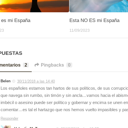
 es mi España
Esta NO ES mi España
23
11/09/2023
PUESTAS
mentarios
2
Pingbacks
0
Belen
30/11/2018 a las 14:40
Los españoles estamos tan hartos de sus políticos, de sus corrupci
que navega sin rumbo, sin timón y sin ancla…vamos hacia el abismo 
imbécil o asesino puede ser político y gobernar y encima se unen 
comentar…es tal el hartazgo que nos hemos vuelto impasibles y p
Responder