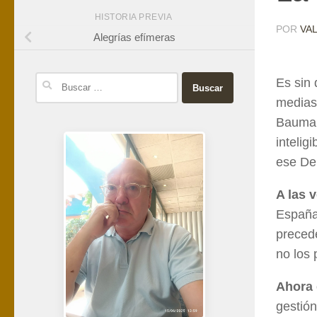
HISTORIA PREVIA
POR
VA
Alegrías efímeras
Buscar:
Es sin 
medias 
Bauman 
intelig
ese De
A las 
España 
precede
no los 
Ahora 
gestión