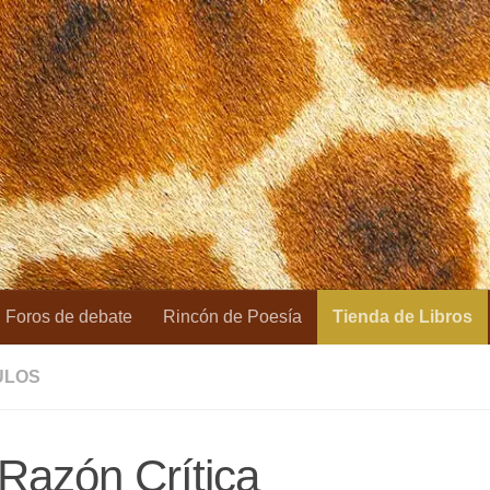
Foros de debate
Rincón de Poesía
Tienda de Libros
ULOS
Razón Crítica