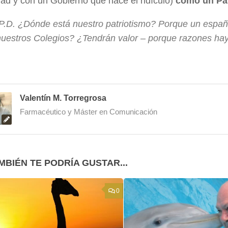
dad y con un Gobierno que hace el ridículo)
como un Paí
P.D. ¿Dónde está nuestro patriotismo? Porque un españo
nuestros Colegios? ¿Tendrán valor – porque razones ha
Valentín M. Torregrosa
Farmacéutico y Máster en Comunicación
MBIÉN TE PODRÍA GUSTAR...
0