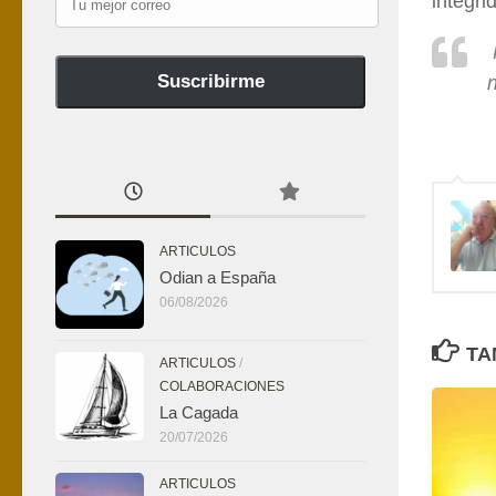
integri
mejor
correo
Suscribirme
ARTICULOS
Odian a España
06/08/2026
TA
ARTICULOS
/
COLABORACIONES
La Cagada
20/07/2026
ARTICULOS