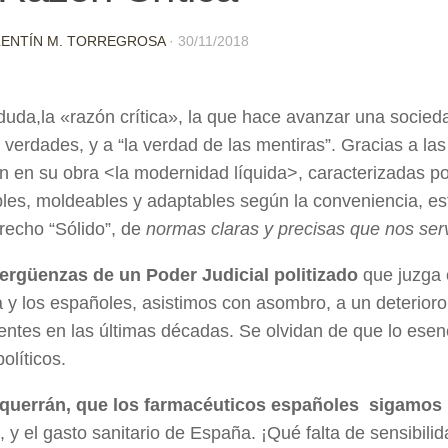
LENTÍN M. TORREGROSA
·
30/11/2018
duda,la «razón crítica», la que hace avanzar una socieda
verdades, y a “la verdad de las mentiras”. Gracias a la
en su obra <la modernidad líquida>, caracterizadas por
ibles, moldeables y adaptables según la conveniencia, es
recho “Sólido”, de
normas claras y precisas que nos serv
vergüenzas de un Poder Judicial politizado
que juzga 
y los españoles, asistimos con asombro, a un deterioro po
ntes en las últimas décadas. Se olvidan de que lo esen
políticos.
querrán, que los farmacéuticos españoles sigamos p
, y el gasto sanitario de España. ¡Qué falta de sensibil