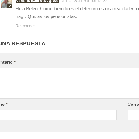
Valentín M. Torregrosa
02/12/2018 a las 18:27
Hola Belén. Como bien dices el deterioro es una realidad «i
frágil. Quizás los pensionistas.
Responder
UNA RESPUESTA
ntario
*
re
*
Corre