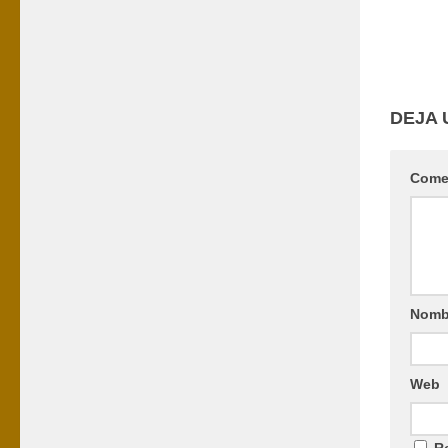
DEJA 
Come
Nomb
Web