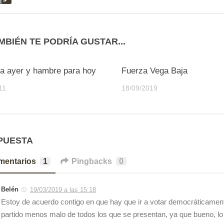
MBIÉN TE PODRÍA GUSTAR...
0
a ayer y hambre para hoy
Fuerza Vega Baja
11
18/09/2019
PUESTA
mentarios
1
Pingbacks
0
Belén
19/03/2019 a las 15:18
Estoy de acuerdo contigo en que hay que ir a votar democráticament
partido menos malo de todos los que se presentan, ya que bueno, l