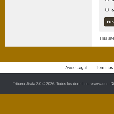
Re
R
This si
Aviso Legal
Términos 
Tribuna Jirafa 2.0 © 2026. Todos los derechos reservados.
D