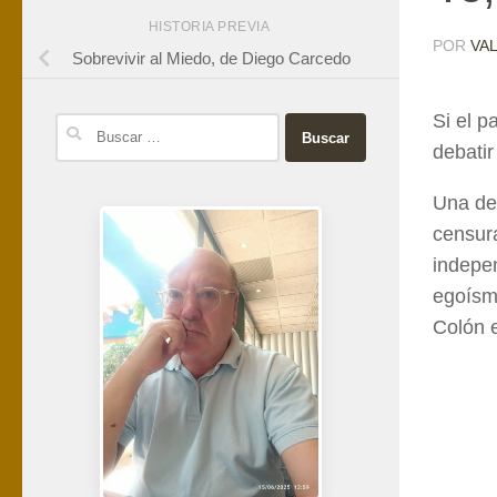
HISTORIA PREVIA
POR
VA
Sobrevivir al Miedo, de Diego Carcedo
Si el p
Buscar:
debati
Una de
censura
indepen
egoísmo
Colón e