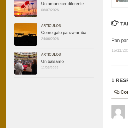
Un amanecer diferente
06/07/2026
TA
ARTICULOS
Como gato panza-arriba
24/06/2026
Pan par
15/11/20
ARTICULOS
Un bálsamo
11/06/2026
1 RES
Co