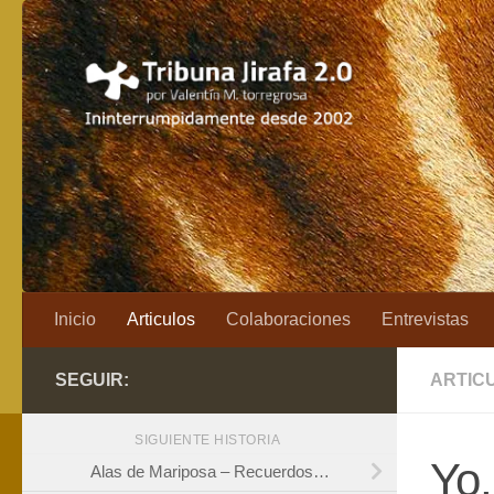
Saltar al contenido
Inicio
Articulos
Colaboraciones
Entrevistas
SEGUIR:
ARTIC
SIGUIENTE HISTORIA
Yo
Alas de Mariposa – Recuerdos…