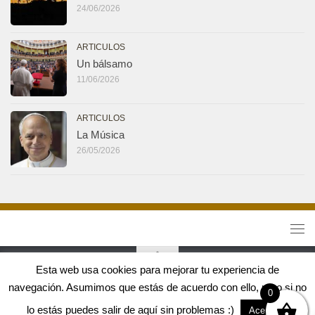
24/06/2026
ARTICULOS
Un bálsamo
11/06/2026
ARTICULOS
La Música
26/05/2026
Esta web usa cookies para mejorar tu experiencia de
navegación. Asumimos que estás de acuerdo con ello, pero si no
Tribuna Jirafa 2.0 © 2026. Todos los derechos reservados.
0
Diseño web Crealogic
lo estás puedes salir de aquí sin problemas :)
Aceptar