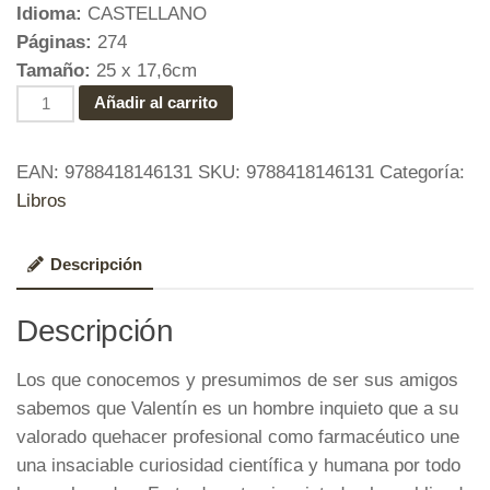
Idioma:
CASTELLANO
Páginas:
274
Tamaño:
25 x 17,6cm
La
Añadir al carrito
Mujer
de
EAN:
9788418146131
SKU:
9788418146131
Categoría:
Nochevieja
Libros
cantidad
Descripción
Descripción
Los que conocemos y presumimos de ser sus amigos
sabemos que Valentín es un hombre inquieto que a su
valorado quehacer profesional como farmacéutico une
una insaciable curiosidad científica y humana por todo