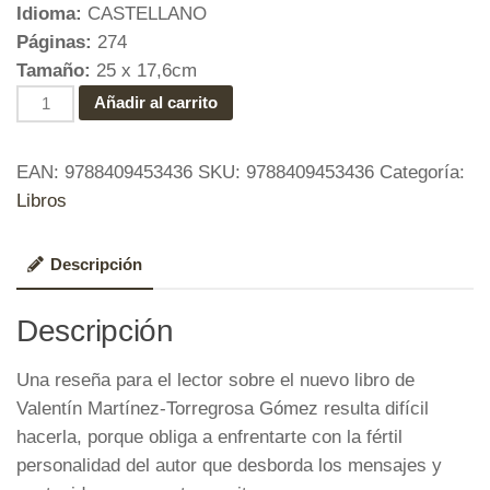
Idioma:
CASTELLANO
Páginas:
274
Tamaño:
25 x 17,6cm
Huellas
Añadir al carrito
de
Hefame
EAN:
9788409453436
SKU:
9788409453436
Categoría:
cantidad
Libros
Descripción
Descripción
Una reseña para el lector sobre el nuevo libro de
Valentín Martínez-Torregrosa Gómez resulta difícil
hacerla, porque obliga a enfrentarte con la fértil
personalidad del autor que desborda los mensajes y