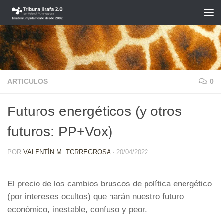
Saltar al contenido
ARTICULOS
0
Futuros energéticos (y otros
futuros: PP+Vox)
POR
VALENTÍN M. TORREGROSA
·
20/04/2022
El precio de los cambios bruscos de política energético
(por intereses ocultos) que harán nuestro futuro
económico, inestable, confuso y peor.