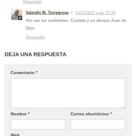
Responder
Valentín M. Torregrosa
13/01/2022 a las 11:39
Así van las realidades. Cuídate y un abrazo Juan de
Dios
Responder
DEJA UNA RESPUESTA
Comentario
*
Nombre
*
Correo electrónico
*
Web