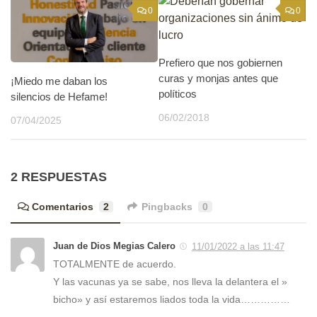
0
0
Prefiero que nos gobiernen
curas y monjas antes que
¡Miedo me daban los
políticos
silencios de Hefame!
06/02/2018
07/04/2025
2 RESPUESTAS
Comentarios
2
Pingbacks
0
Juan de Dios Megias Calero
11/01/2022 a las 11:47
TOTALMENTE de acuerdo.
Y las vacunas ya se sabe, nos lleva la delantera el »
bicho» y así estaremos liados toda la vida……………