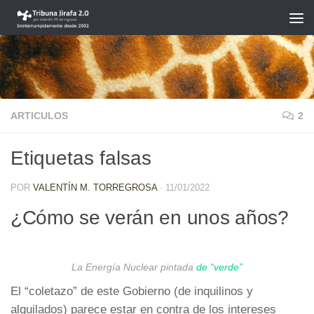
Saltar al contenido
ARTICULOS
2
Etiquetas falsas
POR
VALENTÍN M. TORREGROSA
·
11/01/2022
¿Cómo se verán en unos años?
La Energía Nuclear pintada
de “verde”
El “coletazo” de este Gobierno (de inquilinos y
alquilados) parece estar en contra de los intereses